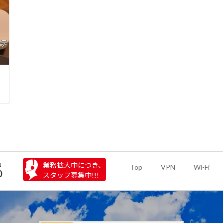
ンテ
業務拡大中につき、
口
Top
VPN
Wi-Fi
0
スタッフ募集中!!!