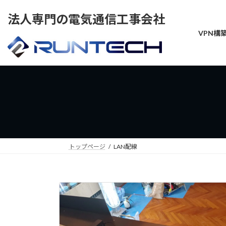
コ
ナ
法人専門の電気通信工事会社
ン
ビ
テ
ゲ
VPN構
ン
ー
ツ
シ
へ
ョ
ス
ン
キ
に
ッ
移
プ
動
トップページ
LAN配線