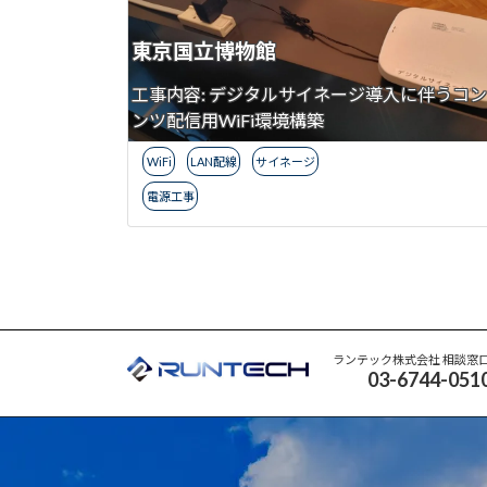
東京国立博物館
工事内容: デジタルサイネージ導入に伴うコ
ンツ配信用WiFi環境構築
WiFi
、
LAN配線
、
サイネージ
、
電源工事
ランテック株式会社 相談窓
03-6744-051