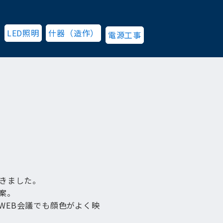
LED照明
什器（造作）
電源工事
きました。
案。
WEB会議でも顔色がよく映