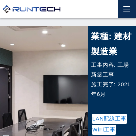
ホーム
施工事例
通信設備プランニング
業種: 建材
製造業
工事内容: 工場
新築工事
施工完了: 2021
年6月
LAN配線工事
WiFi工事